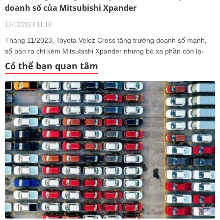
doanh số của Mitsubishi Xpander
12/12/2023 11:18
Tháng 11/2023, Toyota Veloz Cross tăng trưởng doanh số mạnh,
số bán ra chỉ kém Mitsubishi Xpander nhưng bỏ xa phần còn lại
của phân khúc.
Có thể bạn quan tâm