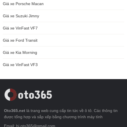
Giá xe Porsche Macan
Giá xe Suzuki Jimny
Giá xe VinFast VF7
Giá xe Ford Transit
Giá xe Kia Morning
Giá xe VinFast VF3
Oto365.net
là trang web cung cấp tin tức về ô tô. Các thông tin
được tổng hợp và sắp xếp bằng chương trình máy tính
Email: hi.oto365@gmail.com