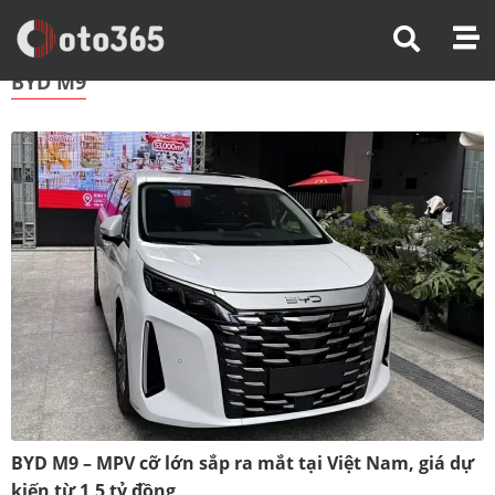
Trang Chủ
BYD M9
BYD M9
BYD M9 – MPV cỡ lớn sắp ra mắt tại Việt Nam, giá dự
kiến từ 1,5 tỷ đồng