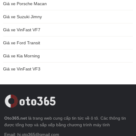
Giá xe Porsche Macan
Giá xe Suzuki Jimny
Giá xe VinFast VF7
Giá xe Ford Transit
Giá xe Kia Morning
Giá xe VinFast VF3
Oto365.net
là trang web cung cấp tin tức về ô tô. Các thông tin
được tổng hợp và sắp xếp bằng chương trình máy tính
Email: hi.oto365@gmail.com