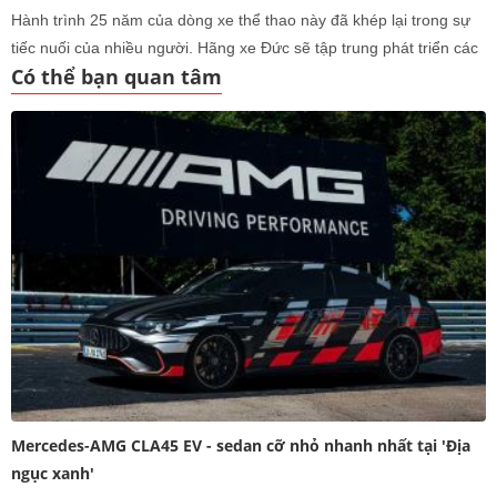
Hành trình 25 năm của dòng xe thể thao này đã khép lại trong sự
tiếc nuối của nhiều người. Hãng xe Đức sẽ tập trung phát triển các
Có thể bạn quan tâm
mẫu xe điện thể thao hiệu suất cao, nhằm bắt kịp xu thế mới của
thị trường
Mercedes-AMG CLA45 EV - sedan cỡ nhỏ nhanh nhất tại 'Địa
ngục xanh'