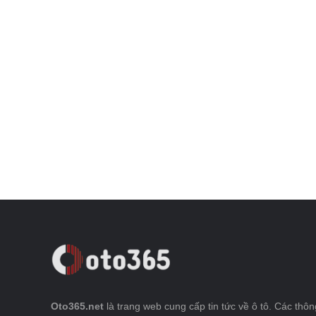
Oto365.net
là trang web cung cấp tin tức về ô tô. Các thông