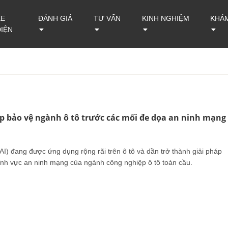
XE
ĐÁNH GIÁ
TƯ VẤN
KINH NGHIỆM
KHÁ
ĐIỆN
ép bảo vệ ngành ô tô trước các mối đe dọa an ninh mạng
(AI) đang được ứng dụng rộng rãi trên ô tô và dần trở thành giải pháp
lĩnh vực an ninh mạng của ngành công nghiệp ô tô toàn cầu.