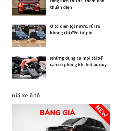
tăng kích thước, thêm bản
thuần điện
Ô tô điện lội nước, rủi ro
không chỉ đến từ pin
Những dụng cụ mọi tài xế
cần có phòng khi hết ắc quy
Giá xe ô tô