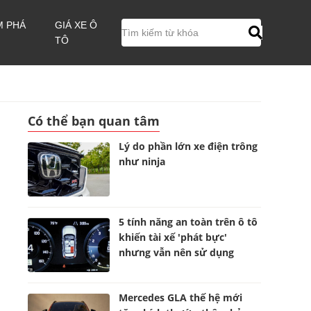
M PHÁ
GIÁ XE Ô
TÔ
Có thể bạn quan tâm
Lý do phần lớn xe điện trông
như ninja
5 tính năng an toàn trên ô tô
khiến tài xế 'phát bực'
nhưng vẫn nên sử dụng
Mercedes GLA thế hệ mới