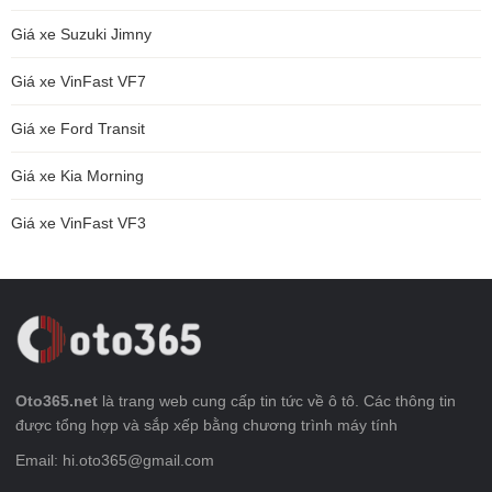
Giá xe Suzuki Jimny
Giá xe VinFast VF7
Giá xe Ford Transit
Giá xe Kia Morning
Giá xe VinFast VF3
Oto365.net
là trang web cung cấp tin tức về ô tô. Các thông tin
được tổng hợp và sắp xếp bằng chương trình máy tính
Email: hi.oto365@gmail.com