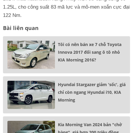
1.25L, cho công suất 83 mã lực và mô-men xoắn cực đại
122 Nm.
Bài liên quan
Tôi có nên bán xe 7 chỗ Toyota
Innova 2017 đổi sang ô tô nhỏ
KIA Morning 2016?
Hyundai Stargazer giảm 'sốc', giá
chỉ còn ngang Hyundai i10, KIA
Morning
Kia Morning Van 2024 bản "chở
hàng", giá hơn 200 triệu đồng