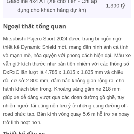
Gasoline 4x4 AT (Xe chở tiền - Chỉ áp
1,390 tỷ
dụng cho khách hàng dự án)
Ngoại thất tổng quan
Mitsubishi Pajero Sport 2024 được trang bị ngôn ngữ
thiết kế Dynamic Shield mới, mang đến hình ảnh cá tính
và mạnh mẽ, hòa quyện với phong cách hiện đại. Mẫu xe
vẫn giữ kích thước như bản tiền nhiệm với các thông số
DxRxC lần lượt là 4.785 x 1.815 x 1.835 mm và chiều
dài cơ sở 2.800 mm, đảm bảo không gian rộng rãi cho
hành khách bên trong. Khoảng sáng gầm xe 218 mm
giúp xe dễ dàng vượt qua các đoạn đường gồ ghề, tuy
nhiên người lái cũng nên lưu ý ở những cung đường off-
road phức tạp. Bán kính vòng quay 5,6 m hỗ trợ xe xoay
trở linh hoạt hơn.
Thiết kế đầu xe