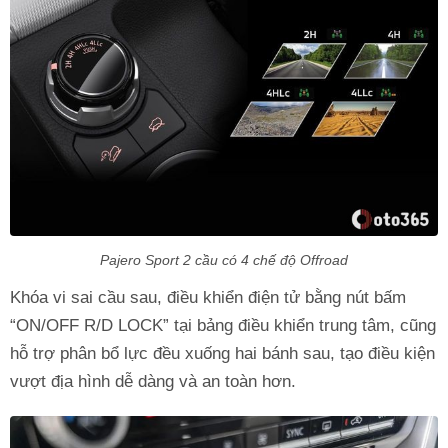
Pajero Sport 2 cầu có 4 chế độ Offroad
Khóa vi sai cầu sau, điều khiển điện tử bằng nút bấm
“ON/OFF R/D LOCK” tại bảng điều khiển trung tâm, cũng
hỗ trợ phân bổ lực đều xuống hai bánh sau, tạo điều kiện
vượt địa hình dễ dàng và an toàn hơn.