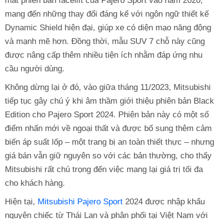
mắt phiên bản facelift của Pajero Sport vào năm 2020,
mang đến những thay đổi đáng kể với ngôn ngữ thiết kế
Dynamic Shield hiện đại, giúp xe có diện mạo năng động
và mạnh mẽ hơn. Đồng thời, mẫu SUV 7 chỗ này cũng
được nâng cấp thêm nhiều tiện ích nhằm đáp ứng nhu
cầu người dùng.
Không dừng lại ở đó, vào giữa tháng 11/2023, Mitsubishi
tiếp tục gây chú ý khi âm thầm giới thiệu phiên bản Black
Edition cho Pajero Sport 2024. Phiên bản này có một số
điểm nhấn mới về ngoại thất và được bổ sung thêm cảm
biến áp suất lốp – một trang bị an toàn thiết thực – nhưng
giá bán vẫn giữ nguyên so với các bản thường, cho thấy
Mitsubishi rất chú trọng đến việc mang lại giá trị tối đa
cho khách hàng.
Hiện tại,
Mitsubishi Pajero Sport
2024 được nhập khẩu
nguyên chiếc từ Thái Lan và phân phối tại Việt Nam với