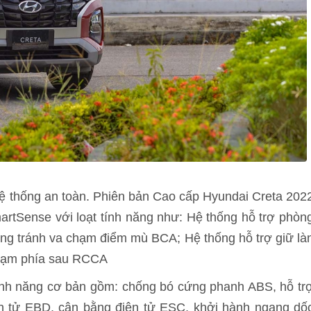
ệ thống an toàn. Phiên bản Cao cấp Hyundai Creta 202
artSense với loạt tính năng như: Hệ thống hỗ trợ phòn
ng tránh va chạm điểm mù BCA; Hệ thống hỗ trợ giữ là
chạm phía sau RCCA
ính năng cơ bản gồm: chống bó cứng phanh ABS, hỗ tr
n tử EBD, cân bằng điện tử ESC, khởi hành ngang dố