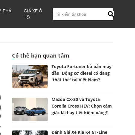
M PHÁ
GIÁ XE Ô
TÔ
Có thể bạn quan tâm
Toyota Fortuner bỏ bản máy
dầu: Động cơ diesel có đang
'thất thế' tại Việt Nam?
i
Mazda CX-30 và Toyota
Corolla Cross HEV: Chọn cảm
g
giác lái hay tiết kiệm xăng?
m
.
Đánh Giá Xe Kia K4 GT-Line
h