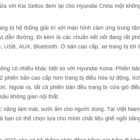
a với Kia Seltos đem lại cho Hyundai Creta một khôn
ng bị hệ thống giải trí với màn hình cảm ứng trung tâ
 vị dẫn đường. Đi kèm là các chuẩn kết nối đang rất ph
, USB, AUX, Bluetooth. Ở bản cao cấp, xe trang bị tới 
ông có nhiều khác biệt so với Hyundai Kona. Phiên bả
 2 phiên bản cao cấp hơn trang bị điều hòa tự động, tíc
n. Ngoài ra, tất cả phiên bản đều trang bị cửa gió điề
âu không gian nội thất.
ức năng làm mát, sưởi ấm cho người dùng. Tại Việt Nam
à bạn có thể chọn lựa cho mình chất liệu ghế ngồi bằn