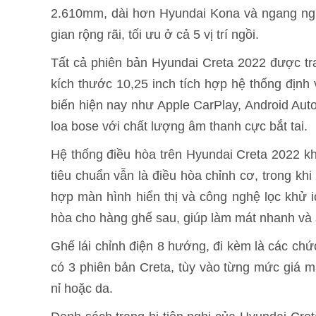
2.610mm, dài hơn Hyundai Kona và ngang ngử
gian rộng rãi, tối ưu ở cả 5 vị trí ngồi.
Tất cả phiên bản Hyundai Creta 2022 được tra
kích thước 10,25 inch tích hợp hệ thống định
biến hiện nay như Apple CarPlay, Android Auto
loa bose với chất lượng âm thanh cực bắt tai.
Hệ thống điều hòa trên Hyundai Creta 2022 kh
tiêu chuẩn vẫn là điều hòa chỉnh cơ, trong khi
hợp màn hình hiển thị và công nghệ lọc khử io
hòa cho hàng ghế sau, giúp làm mát nhanh và s
Ghế lái chỉnh điện 8 hướng, đi kèm là các ch
có 3 phiên bản Creta, tùy vào từng mức giá m
nỉ hoặc da.