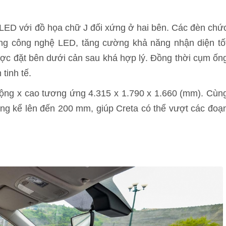
 LED với đồ họa chữ J đối xứng ở hai bên. Các đèn chứ
ng công nghệ LED, tăng cường khả năng nhận diện tố
ược đặt bên dưới cản sau khá hợp lý. Đồng thời cụm ốn
tinh tế.
rộng x cao tương ứng 4.315 x 1.790 x 1.660 (mm). Cùn
ng kể lên đến 200 mm, giúp Creta có thể vượt các đoạ