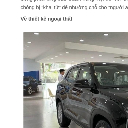
chóng bị "khai tử" để nhường chỗ cho "người
Về thiết kế ngoại thất