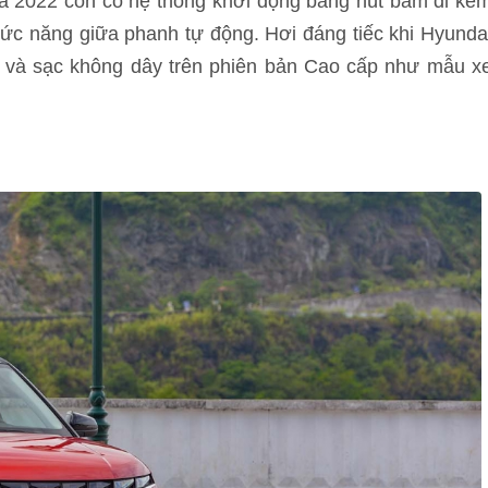
ta 2022 còn có hệ thống khởi động bằng nút bấm đi kè
hức năng giữa phanh tự động. Hơi đáng tiếc khi Hyunda
ời và sạc không dây trên phiên bản Cao cấp như mẫu x