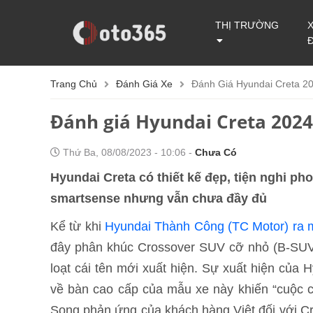
THỊ TRƯỜNG
Trang Chủ
Đánh Giá Xe
Đánh Giá Hyundai Creta 2
Đánh giá Hyundai Creta 2024
Thứ Ba, 08/08/2023 - 10:06 -
Chưa Có
Hyundai Creta có thiết kế đẹp, tiện nghi ph
smartsense nhưng vẫn chưa đầy đủ
Kể từ khi
Hyundai Thành Công (TC Motor) ra 
đây phân khúc Crossover SUV cỡ nhỏ (B-SUV) 
loạt cái tên mới xuất hiện. Sự xuất hiện của
về bàn cao cấp của mẫu xe này khiến “cuộc c
Song phản ứng của khách hàng Việt đối với Cr