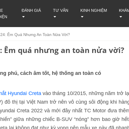
XE
ĐÁNH GIÁ
TƯ VẤN
KINH NGHIỆM
KHÁ
ĐIỆN
024: Êm Quá Nhưng An Toàn Nửa Vời?
: Êm quá nhưng an toàn nửa vời?
ong phú, cách âm tốt, hệ thống an toàn có
mắt Hyundai Creta
vào tháng 10/2015, những năm trở lạ
đô thị tại Việt Nam trở nên vô cùng sôi động khi hàn
 Hyundai Creta 2022 và mới đây nhất TC Motor đưa thê
hiến” giữa những chiếc B-SUV “nóng” hơn bao giờ hết
eta lại không đạt như kỳ vọng nên mẫu xe này đã nhan