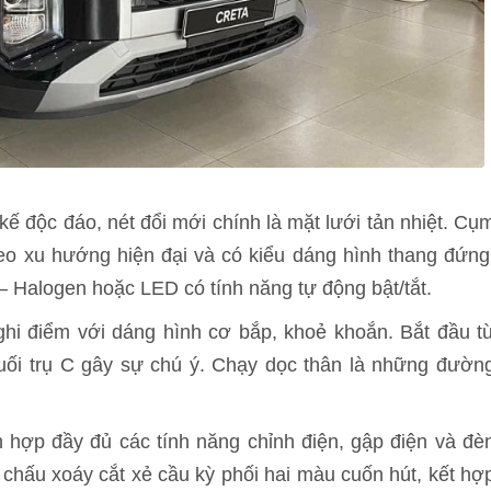
kế độc đáo, nét đổi mới chính là mặt lưới tản nhiệt. Cụ
heo xu hướng hiện đại và có kiểu dáng hình thang đứng
– Halogen hoặc LED có tính năng tự động bật/tắt.
ghi điểm với dáng hình cơ bắp, khoẻ khoắn. Bắt đầu t
cuối trụ C gây sự chú ý. Chạy dọc thân là những đườn
 hợp đầy đủ các tính năng chỉnh điện, gập điện và đè
chấu xoáy cắt xẻ cầu kỳ phối hai màu cuốn hút, kết hợ