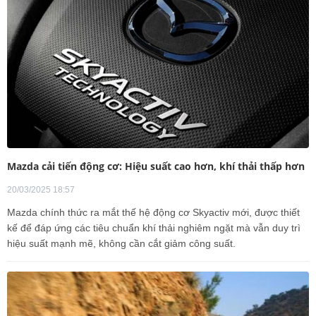
Mazda cải tiến động cơ: Hiệu suất cao hơn, khí thải thấp hơn
20/03/2025 18:57
Mazda chính thức ra mắt thế hệ động cơ Skyactiv mới, được thiết
kế để đáp ứng các tiêu chuẩn khí thải nghiêm ngặt mà vẫn duy trì
hiệu suất mạnh mẽ, không cần cắt giảm công suất.