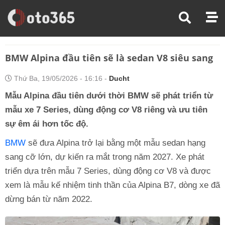
Trang Chủ
Thị Trường Xe
BMW Alpina Đầu Tiên Sẽ Là Sedan V8 Siêu Sang
BMW Alpina đầu tiên sẽ là sedan V8 siêu sang
Thứ Ba, 19/05/2026 - 16:16 -
Ducht
Mẫu Alpina đầu tiên dưới thời BMW sẽ phát triển từ
mẫu xe 7 Series, dùng động cơ V8 riêng và ưu tiên
sự êm ái hơn tốc độ.
BMW
sẽ đưa Alpina trở lại bằng một mẫu sedan hạng
sang cỡ lớn, dự kiến ra mắt trong năm 2027. Xe phát
triển dựa trên mẫu 7 Series, dùng động cơ V8 và được
xem là mẫu kế nhiệm tinh thần của Alpina B7, dòng xe đã
dừng bán từ năm 2022.