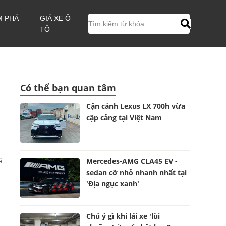
M PHÁ
GIÁ XE Ô
TÔ
Có thể bạn quan tâm
Cận cảnh Lexus LX 700h vừa
cập cảng tại Việt Nam
Mercedes-AMG CLA45 EV -
ẽ
sedan cỡ nhỏ nhanh nhất tại
'Địa ngục xanh'
Chú ý gì khi lái xe 'lùi