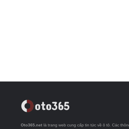
Oto365.net
là trang web cung cấp tin tức về ô tô. Các thông