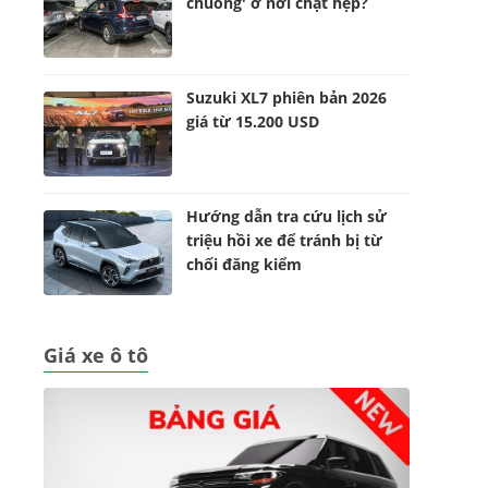
chuồng' ở nơi chật hẹp?
Suzuki XL7 phiên bản 2026
giá từ 15.200 USD
Hướng dẫn tra cứu lịch sử
triệu hồi xe để tránh bị từ
chối đăng kiểm
Giá xe ô tô