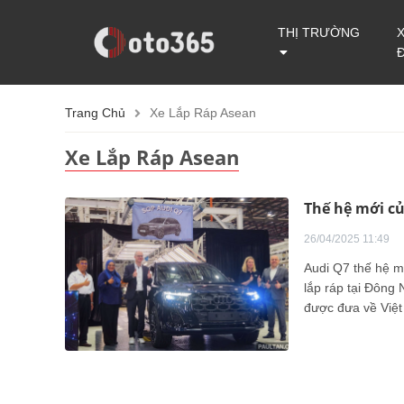
THỊ TRƯỜNG
Trang Chủ
Xe Lắp Ráp Asean
Xe Lắp Ráp Asean
Thế hệ mới củ
26/04/2025 11:49
Audi Q7 thế hệ m
lắp ráp tại Đôn
được đưa về Việ