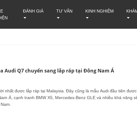
XE
ĐÁNH GIÁ
TƯ VẤN
KINH NGHIỆM
KHÁ
ĐIỆN
a Audi Q7 chuyển sang lắp ráp tại Đông Nam Á
ới nhất được lắp ráp tại Malaysia. Đây cũng là mẫu Audi đầu tiên được
g Nam Á, cạnh tranh BMW X5, Mercedes-Benz GLE và nhiều khả năng s
t Nam.