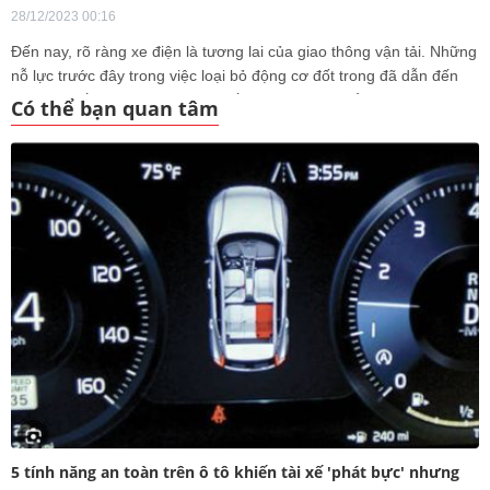
28/12/2023 00:16
Đến nay, rõ ràng xe điện là tương lai của giao thông vận tải. Những
nỗ lực trước đây trong việc loại bỏ động cơ đốt trong đã dẫn đến
những chiếc xe quá kỳ lạ, quá yếu hoặc không thể sử dụng được
Có thể bạn quan tâm
cho việc lái xe hàng ngày. Hoặc, nếu chúng thành công
5 tính năng an toàn trên ô tô khiến tài xế 'phát bực' nhưng