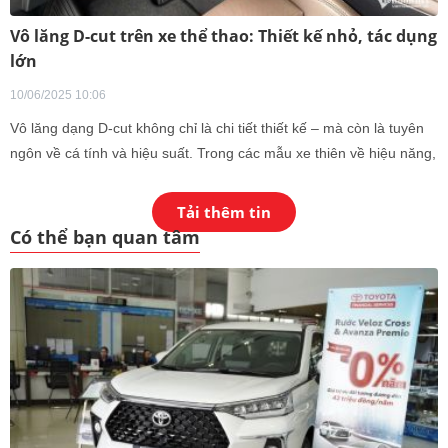
Vô lăng D-cut trên xe thể thao: Thiết kế nhỏ, tác dụng
lớn
10/06/2025 10:06
Vô lăng dạng D-cut không chỉ là chi tiết thiết kế – mà còn là tuyên
ngôn về cá tính và hiệu suất. Trong các mẫu xe thiên về hiệu năng,
thiết kế đáy vát phẳng này thường được xem như một điểm nhấn
khác biệt, mang dấu ấn thể thao rõ nét. Đối với nhiều khách hàng,
Tải thêm tin
đây không đơn thuần là một yếu tố thẩm mỹ, mà còn là “tuyên
Có thể bạn quan tâm
ngôn ngầm” về phong cách cầm lái, thể hiện tinh thần năng động
và cá tính mạnh mẽ ngay từ khoang lái.