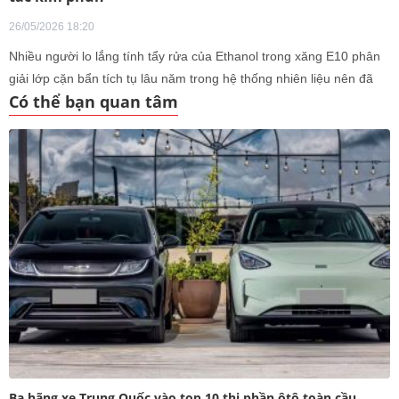
26/05/2026 18:20
Nhiều người lo lắng tính tẩy rửa của Ethanol trong xăng E10 phân
giải lớp cặn bẩn tích tụ lâu năm trong hệ thống nhiên liệu nên đã
Có thể bạn quan tâm
chủ động đi làm sạch, vệ sinh để phòng ngừa sự cố.
Ba hãng xe Trung Quốc vào top 10 thị phần ôtô toàn cầu