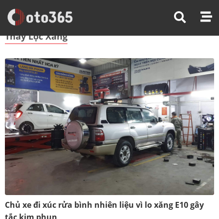
Trang Chủ
Thay Lọc Xăng
Thay Lọc Xăng
Chủ xe đi xúc rửa bình nhiên liệu vì lo xăng E10 gây
tắc kim phun