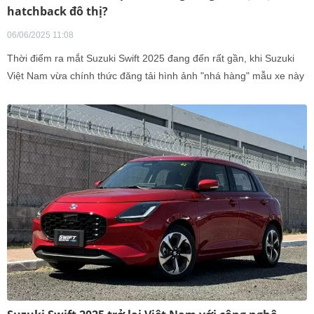
hatchback đô thị?
06/06/2025 11:08
Thời điểm ra mắt Suzuki Swift 2025 đang đến rất gần, khi Suzuki
Việt Nam vừa chính thức đăng tải hình ảnh "nhá hàng" mẫu xe này
trên trang fanpage chính thức. Động thái truyền thông úp mở cho
thấy hãng đã sẵn sàng bước vào giai đoạn giới thiệu sản phẩm
mới, tạo đà cho màn ra mắt dự kiến trong tháng 6 tới.