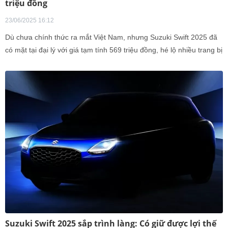
triệu đồng
23/06/2025 16:12
Dù chưa chính thức ra mắt Việt Nam, nhưng Suzuki Swift 2025 đã
có mặt tại đại lý với giá tạm tính 569 triệu đồng, hé lộ nhiều trang bị
đáng chú ý.
Suzuki Swift 2025 sắp trình làng: Có giữ được lợi thế