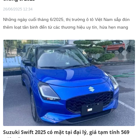
26/06/2025 12:34
Những ngày cuối tháng 6/2025, thị trường ô tô Việt Nam sắp đón
thêm loạt tân binh đến từ các thương hiệu uy tín, hứa hẹn mang
đến làn gió mới cả về thiết kế, công nghệ lẫn trải nghiệm người
dùng. Đây được xem là bước khởi đầu cho giai đoạn cạnh tranh sôi
động trong nửa cuối năm.
Suzuki Swift 2025 có mặt tại đại lý, giá tạm tính 569