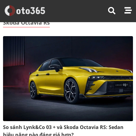
Trang Chủ
Skoda Octavia Rs
Skoda Octavia Rs
So sánh Lynk&Co 03 + và Skoda Octavia RS: Sedan
hiệu năng nào đáng giá hơn?