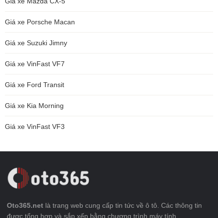
Giá xe Mazda CX-5
Giá xe Porsche Macan
Giá xe Suzuki Jimny
Giá xe VinFast VF7
Giá xe Ford Transit
Giá xe Kia Morning
Giá xe VinFast VF3
Oto365.net
là trang web cung cấp tin tức về ô tô. Các thông tin
được tổng hợp và sắp xếp bằng chương trình máy tính