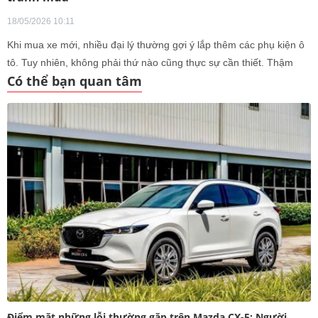
18/05/2026 10:11
Khi mua xe mới, nhiều đại lý thường gợi ý lắp thêm các phụ kiện ô
tô. Tuy nhiên, không phải thứ nào cũng thực sự cần thiết. Thậm
Có thể bạn quan tâm
chí, có những món vừa tốn tiền, vừa tiềm ẩn rủi ro.
Điểm mặt những lỗi thường gặp trên Mazda CX-5: Người