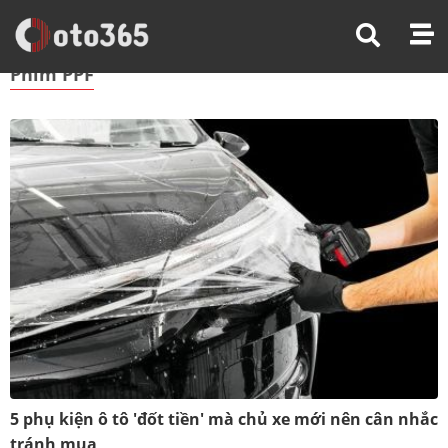
Trang Chủ
Phim PPF
Phim PPF
5 phụ kiện ô tô 'đốt tiền' mà chủ xe mới nên cân nhắc
tránh mua