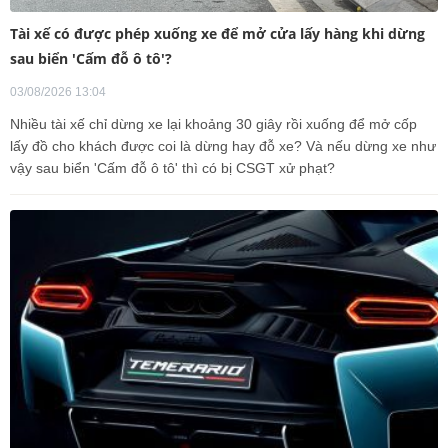
Tài xế có được phép xuống xe để mở cửa lấy hàng khi dừng
sau biển 'Cấm đỗ ô tô'?
03/08/2026 13:04
Nhiều tài xế chỉ dừng xe lại khoảng 30 giây rồi xuống để mở cốp
lấy đồ cho khách được coi là dừng hay đỗ xe? Và nếu dừng xe như
vậy sau biển 'Cấm đỗ ô tô' thì có bị CSGT xử phạt?