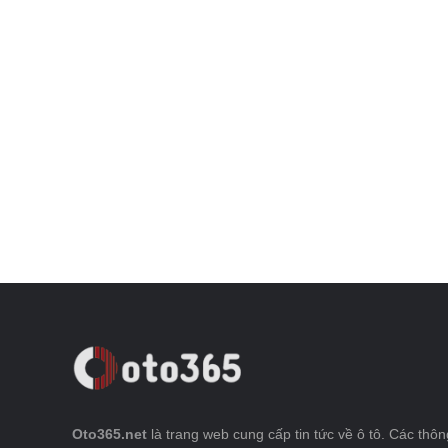
Oto365.net
là trang web cung cấp tin tức về ô tô. Các thông