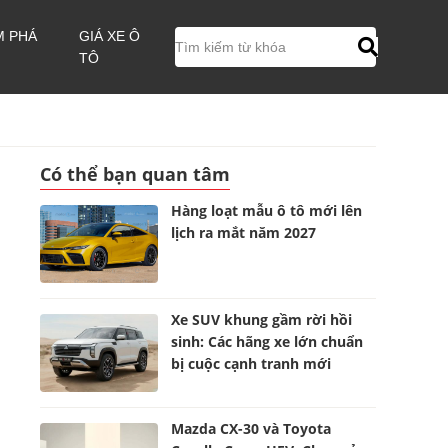
M PHÁ
GIÁ XE Ô
TÔ
Có thể bạn quan tâm
Hàng loạt mẫu ô tô mới lên
lịch ra mắt năm 2027
Xe SUV khung gầm rời hồi
sinh: Các hãng xe lớn chuẩn
bị cuộc cạnh tranh mới
Mazda CX-30 và Toyota