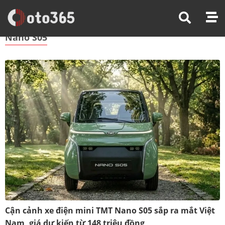
Trang Chủ
Nano S05
Nano S05
Cận cảnh xe điện mini TMT Nano S05 sắp ra mắt Việt
Nam, giá dự kiến từ 148 triệu đồng