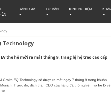
XE
ĐÁNH GIÁ
TƯ VẤN
KINH NGHIỆM
KHÁ
ĐIỆN
logy
Q Technology
EV thế hệ mới ra mắt tháng 9, trang bị hệ treo cao cấp
LC with EQ Technology sẽ được ra mắt ngày 7 tháng 9 trong khuôn
A Munich. Trước đó, đích thân CEO của hãng đã thử nghiệm và hé lộ về
 xe.