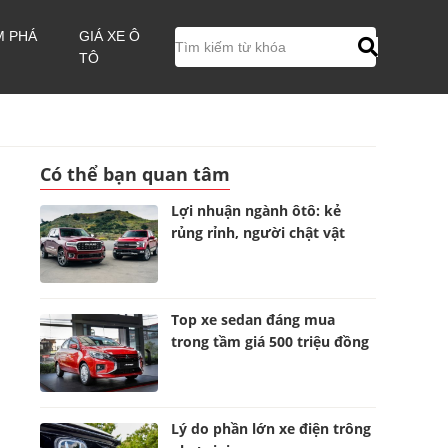
M PHÁ
GIÁ XE Ô
TÔ
Có thể bạn quan tâm
Lợi nhuận ngành ôtô: kẻ
rủng rỉnh, người chật vật
Top xe sedan đáng mua
trong tầm giá 500 triệu đồng
Lý do phần lớn xe điện trông