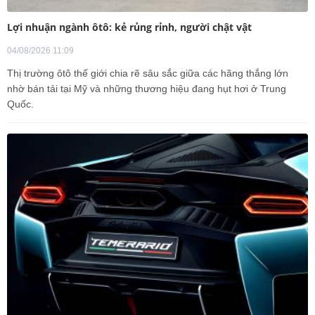
Lợi nhuận ngành ôtô: kẻ rủng rỉnh, người chật vật
04/08/2026 11:09
Thị trường ôtô thế giới chia rẽ sâu sắc giữa các hãng thắng lớn
nhờ bán tải tại Mỹ và những thương hiệu đang hụt hơi ở Trung
Quốc.