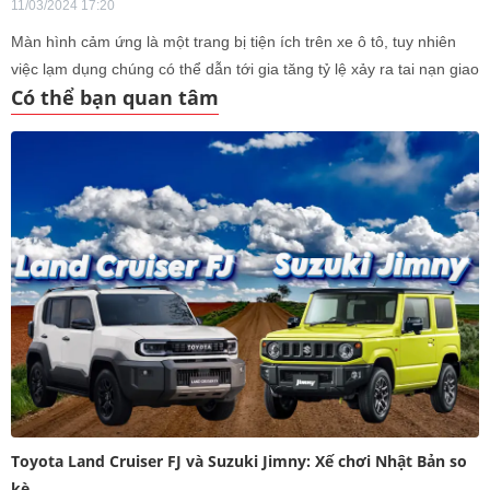
11/03/2024 17:20
Màn hình cảm ứng là một trang bị tiện ích trên xe ô tô, tuy nhiên
việc lạm dụng chúng có thể dẫn tới gia tăng tỷ lệ xảy ra tai nạn giao
Có thể bạn quan tâm
thông.
Toyota Land Cruiser FJ và Suzuki Jimny: Xế chơi Nhật Bản so
kè