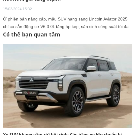
15/03/2024 15:32
Ở phiên bản nâng cấp, mẫu SUV hạng sang Lincoln Aviator 2025
chỉ có sẵn động cơ V6 3.0L tăng áp kép, sản sinh công suất tối đa
Có thể bạn quan tâm
400 mã lực. Xe có giá khởi điểm từ 58.495 USD tại thị trường Mỹ.
Xe SUV khung gầm rời hồi sinh: Các hãng xe lớn chuẩn bị