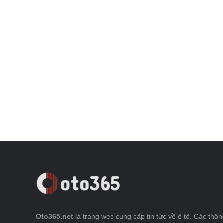
Oto365.net
là trang web cung cấp tin tức về ô tô. Các thông