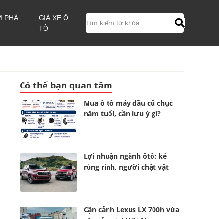
M PHÁ
GIÁ XE Ô
TÔ
Có thể bạn quan tâm
Mua ô tô máy dầu cũ chục
năm tuổi, cần lưu ý gì?
Lợi nhuận ngành ôtô: kẻ
rủng rỉnh, người chật vật
Cận cảnh Lexus LX 700h vừa