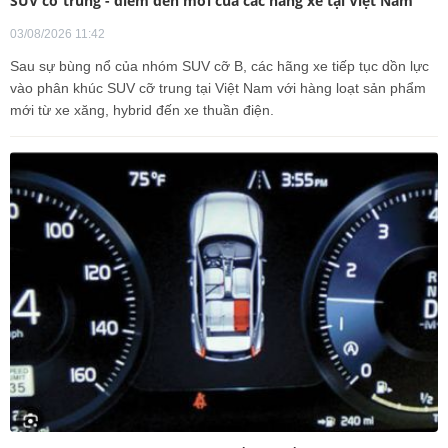
SUV cỡ trung - điểm đến mới của các hãng xe tại Việt Nam
03/08/2026 11:42
Sau sự bùng nổ của nhóm SUV cỡ B, các hãng xe tiếp tục dồn lực
vào phân khúc SUV cỡ trung tại Việt Nam với hàng loạt sản phẩm
mới từ xe xăng, hybrid đến xe thuần điện.