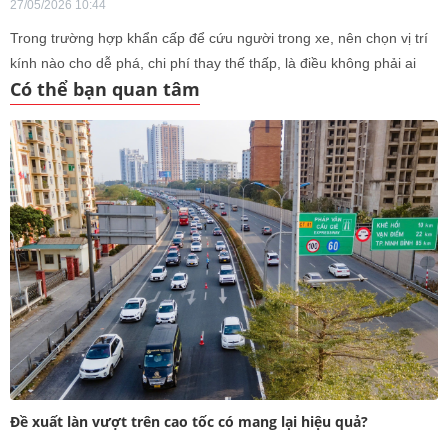
27/05/2026 10:44
Trong trường hợp khẩn cấp để cứu người trong xe, nên chọn vị trí
kính nào cho dễ phá, chi phí thay thế thấp, là điều không phải ai
Có thể bạn quan tâm
cũng biết.
Đề xuất làn vượt trên cao tốc có mang lại hiệu quả?