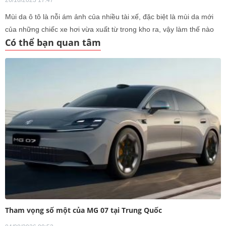
26/10/2023 17:47
Mùi da ô tô là nỗi ám ảnh của nhiều tài xế, đặc biệt là mùi da mới
của những chiếc xe hơi vừa xuất từ trong kho ra, vậy làm thế nào
Có thể bạn quan tâm
để khử mùi da ô tô hiệu quả?
Tham vọng số một của MG 07 tại Trung Quốc