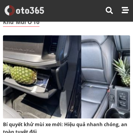
Trang Chủ
Khử Mùi Ô Tô
Khử Mùi Ô Tô
Bí quyết khử mùi xe mới: Hiệu quả nhanh chóng, an
toàn tuyệt đối