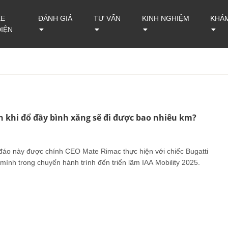
XE
ĐÁNH GIÁ
TƯ VẤN
KINH NGHIỆM
KHÁ
ĐIỆN
n khi đổ đầy bình xăng sẽ đi được bao nhiêu km?
áo này được chính CEO Mate Rimac thực hiện với chiếc Bugatti
mình trong chuyến hành trình đến triển lãm IAA Mobility 2025.