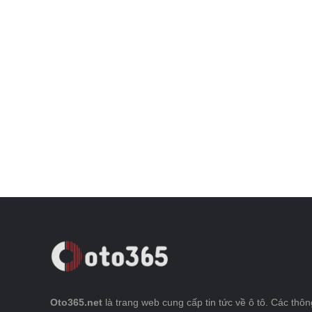
Oto365.net
là trang web cung cấp tin tức về ô tô. Các thông