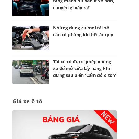
tăng mạnh dù bán ít xe hơn,
chuyện gì xảy ra?
Những dụng cụ mọi tài xế
cần có phòng khi hết ắc quy
Tài xế có được phép xuống
xe để mở cửa lấy hàng khi
dừng sau biển 'Cấm đỗ ô tô'?
Giá xe ô tô