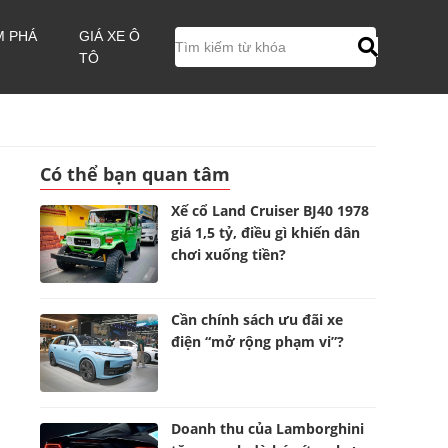
M PHÁ
GIÁ XE Ô
TÔ
Có thể bạn quan tâm
Xế cổ Land Cruiser BJ40 1978
giá 1,5 tỷ, điều gì khiến dân
chơi xuống tiền?
Cần chính sách ưu đãi xe
điện “mở rộng phạm vi”?
Doanh thu của Lamborghini