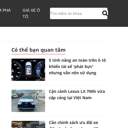
M PHÁ
GIÁ XE Ô
TÔ
Có thể bạn quan tâm
5 tính năng an toàn trên ô tô
khiến tài xế 'phát bực'
nhưng vẫn nên sử dụng
Cận cảnh Lexus LX 700h vừa
cập cảng tại Việt Nam
Cần chính sách ưu đãi xe