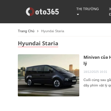
THỊ TRƯỜNG
Trang Chủ
Hyundai Staria
Hyundai Staria
Minivan của H
lý
18/12/2025 16:01
Cuối cùng sau g
dãy phím vật lý qu