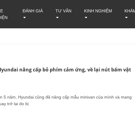
XE
ĐÁNH GIÁ
TƯ VẤN
KINH NGHIỆM
KHÁ
ĐIỆN
yundai nâng cấp bỏ phím cảm ứng, về lại nút bấm vật
ần 5 năm, Hyundai cũng đã nâng cấp mẫu minivan của mình và mang
ay trở lại do bị