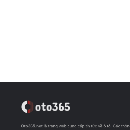
Oto365.net
là trang web cung cấp tin tức về ô tô. Các thông