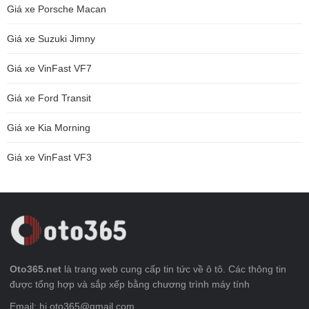
Giá xe Porsche Macan
Giá xe Suzuki Jimny
Giá xe VinFast VF7
Giá xe Ford Transit
Giá xe Kia Morning
Giá xe VinFast VF3
Oto365.net
là trang web cung cấp tin tức về ô tô. Các thông tin
được tổng hợp và sắp xếp bằng chương trình máy tính
Email: hi.oto365@gmail.com