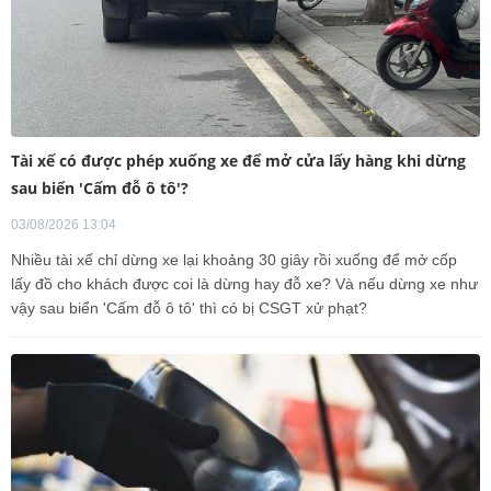
Tài xế có được phép xuống xe để mở cửa lấy hàng khi dừng
sau biển 'Cấm đỗ ô tô'?
03/08/2026 13:04
Nhiều tài xế chỉ dừng xe lại khoảng 30 giây rồi xuống để mở cốp
lấy đồ cho khách được coi là dừng hay đỗ xe? Và nếu dừng xe như
vậy sau biển 'Cấm đỗ ô tô' thì có bị CSGT xử phạt?