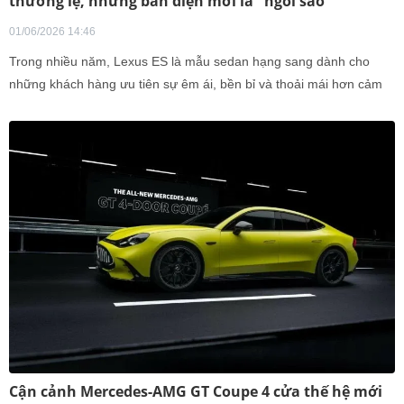
thường lệ, nhưng bản điện mới là "ngôi sao"
01/06/2026 14:46
Trong nhiều năm, Lexus ES là mẫu sedan hạng sang dành cho
những khách hàng ưu tiên sự êm ái, bền bỉ và thoải mái hơn cảm
giác lái.
Cận cảnh Mercedes-AMG GT Coupe 4 cửa thế hệ mới