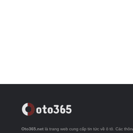
Oto365.net
là trang web cung cấp tin tức về ô tô. Các thông