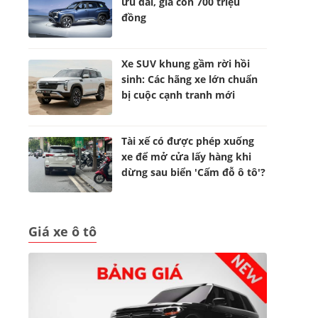
ưu đãi, giá còn 700 triệu
đồng
Xe SUV khung gầm rời hồi
sinh: Các hãng xe lớn chuẩn
bị cuộc cạnh tranh mới
Tài xế có được phép xuống
xe để mở cửa lấy hàng khi
dừng sau biển 'Cấm đỗ ô tô'?
Giá xe ô tô