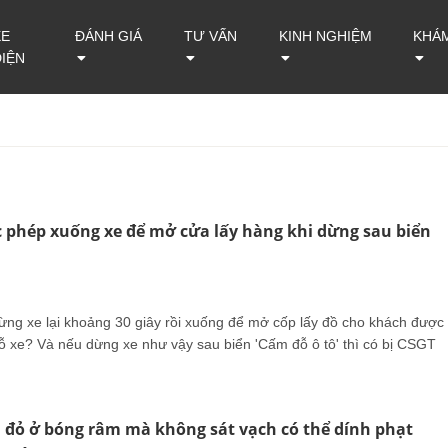
XE
ĐÁNH GIÁ
TƯ VẤN
KINH NGHIỆM
KHÁ
ĐIỆN
c phép xuống xe để mở cửa lấy hàng khi dừng sau biển
dừng xe lại khoảng 30 giây rồi xuống để mở cốp lấy đồ cho khách được
đỗ xe? Và nếu dừng xe như vậy sau biển 'Cấm đỗ ô tô' thì có bị CSGT
 đỏ ở bóng râm mà không sát vạch có thể dính phạt