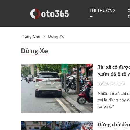
THỊ TRƯỜNG
Trang Chủ
Dừng Xe
Dừng Xe
Tài xế có đượ
'Cấm đỗ ô tô'?
03/08/2026 13:04
Nhiều tài xế chỉ 
coi là dừng hay 
xử phạt?
Dừng chờ đèn