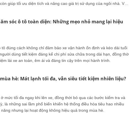
còn giúp tối ưu diện tích và nâng cao giá trị sử dụng của ngôi nhà. Vậy
 tô trong nhà bao nhiêu là hợp lý?
ăm sóc ô tô toàn diện: Những mẹo nhỏ mang lại hiệu
 tô đúng cách không chỉ đảm bảo xe vận hành ổn định và kéo dài tuổi
người dùng tiết kiệm đáng kể chi phí sửa chữa trong dài hạn, đồng thờ
iệm lái xe an toàn, êm ái và đáng tin cậy trên mọi hành trình.
 mùa hè: Mát lạnh tối đa, vẫn siêu tiết kiệm nhiên liệu?
 ở mức tối đa ngay khi lên xe, đồng thời bỏ qua các bước kiểm tra và
, là những sai lầm phổ biến khiến hệ thống điều hòa tiêu hao nhiều
ện năng nhưng lại hoạt động không hiệu quả trong mùa hè.