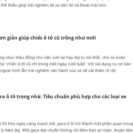
hể thiếu giúp trải nghiệm lái xe tiện lợi và thoải mái hơn.
 giản giúp chiếc ô tô cũ trông như mới
g chục triệu đồng cho việc sơn lại hay đại tu nội thất, chủ xe hoàn
hóa” chiếc ô tô cũ chỉ trong một ngày cuối tuần. Với vài dụng cụ cơ bản
 ngoại hình lẫn trải nghiệm vận hành của xe sẽ cải thiện rõ rệt.
ra ô tô trong nhà: Tiêu chuẩn phù hợp cho các loại xe
ô thị hóa ngày càng mạnh mẽ, gara ô tô trở thành một phần quan trọn
à ở hiện đại. Một gara đạt chuẩn không chỉ đảm bảo an toàn, thuận tiện