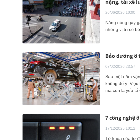
nặng, tài xế l
26/06/2026 10:00
Nắng nóng gay gắ
những vị trí có b
Bảo dưỡng ô 
07/02/2026 23:57
Sau một năm vận 
không để ý. Việc 
mà còn là yếu tố
ngày.
7 công nghệ ô
17/12/2025 10:12
Từ khóa cửa tự đ