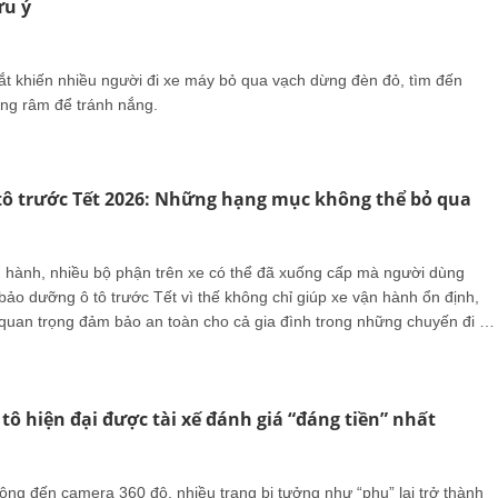
ưu ý
t khiến nhiều người đi xe máy bỏ qua vạch dừng đèn đỏ, tìm đến
óng râm để tránh nắng.
tô trước Tết 2026: Những hạng mục không thể bỏ qua
hành, nhiều bộ phận trên xe có thể đã xuống cấp mà người dùng
bảo dưỡng ô tô trước Tết vì thế không chỉ giúp xe vận hành ổn định,
 quan trọng đảm bảo an toàn cho cả gia đình trong những chuyến đi dà
 tô hiện đại được tài xế đánh giá “đáng tiền” nhất
ộng đến camera 360 độ, nhiều trang bị tưởng như “phụ” lại trở thành