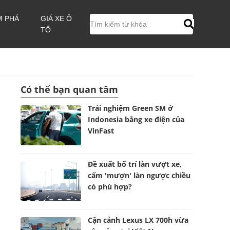
M PHÁ
GIÁ XE Ô
TÔ
Có thể bạn quan tâm
Trải nghiệm Green SM ở
Indonesia bằng xe điện của
VinFast
Đề xuất bố trí làn vượt xe,
cấm 'mượn' làn ngược chiều
có phù hợp?
Cận cảnh Lexus LX 700h vừa