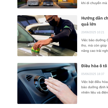
khi di chuyển mà 
kích thước gara ô
Hướng dẫn ch
quả lớn
20/06/2025 10:21
Việc bảo dưỡng ô
thọ, mà còn giúp 
nâng cao trải ngh
Điều hòa ô tô
05/06/2025 18:37
Việc bật điều hòa
bảo dưỡng định kỳ
nhiên liệu và đi