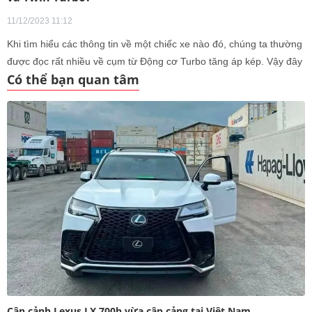
11/12/2023 11:12
Khi tìm hiểu các thông tin về một chiếc xe nào đó, chúng ta thường
được đọc rất nhiều về cụm từ Động cơ Turbo tăng áp kép. Vậy đây
Có thể bạn quan tâm
là loại động cơ như thế nào
Cận cảnh Lexus LX 700h vừa cập cảng tại Việt Nam