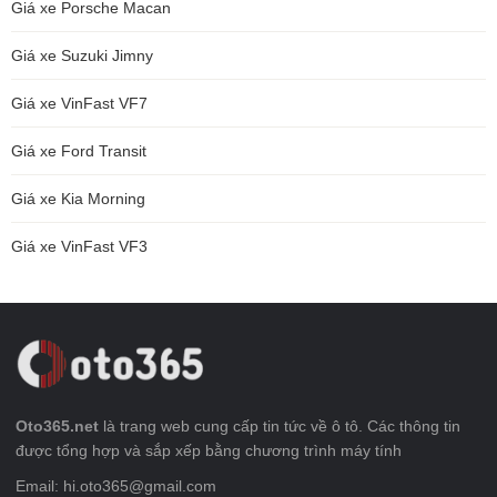
Giá xe Porsche Macan
Giá xe Suzuki Jimny
Giá xe VinFast VF7
Giá xe Ford Transit
Giá xe Kia Morning
Giá xe VinFast VF3
Oto365.net
là trang web cung cấp tin tức về ô tô. Các thông tin
được tổng hợp và sắp xếp bằng chương trình máy tính
Email: hi.oto365@gmail.com