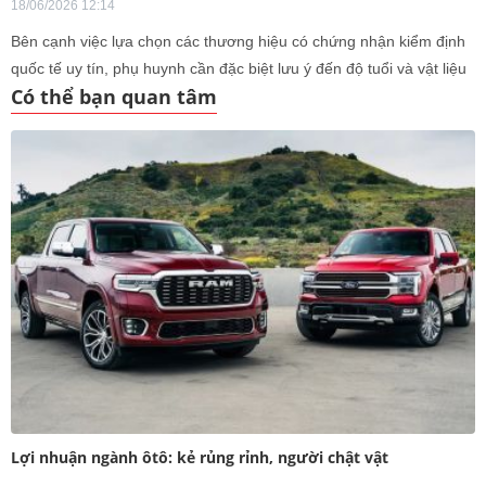
18/06/2026 12:14
Bên cạnh việc lựa chọn các thương hiệu có chứng nhận kiểm định
quốc tế uy tín, phụ huynh cần đặc biệt lưu ý đến độ tuổi và vật liệu
Có thể bạn quan tâm
khi mua ghế trẻ em.
Lợi nhuận ngành ôtô: kẻ rủng rỉnh, người chật vật