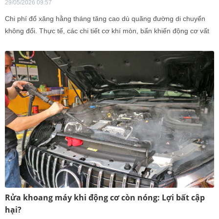
29/05/2026 09:57
Chi phí đổ xăng hằng tháng tăng cao dù quãng đường di chuyển
không đổi. Thực tế, các chi tiết cơ khí mòn, bẩn khiến động cơ vất
vả hơn, làm tiêu tốn thêm 15-30% nhiên liệu.
Rửa khoang máy khi động cơ còn nóng: Lợi bất cập
hại?