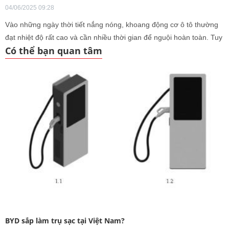
04/06/2025 09:28
Vào những ngày thời tiết nắng nóng, khoang động cơ ô tô thường
đạt nhiệt độ rất cao và cần nhiều thời gian để nguội hoàn toàn. Tuy
Có thể bạn quan tâm
nhiên, theo các chuyên gia kỹ thuật ô tô, việc tiến hành rửa khoang
máy khi động cơ vẫn còn nóng là điều tuyệt đối không nên thực
hiện, bởi có thể gây hư hại đến các chi tiết cơ khí và hệ thống điện
trong khoang máy.
BYD sắp làm trụ sạc tại Việt Nam?