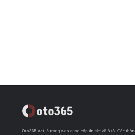
Oto365.net
là trang web cung cấp tin tức về ô tô. Các thông