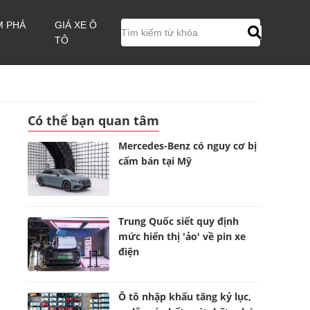
M PHÁ
GIÁ XE Ô
TÔ
Có thể bạn quan tâm
Mercedes-Benz có nguy cơ bị
cấm bán tại Mỹ
Trung Quốc siết quy định
mức hiển thị 'ảo' về pin xe
điện
Ô tô nhập khẩu tăng kỷ lục,