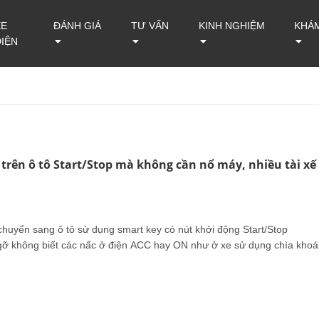
XE
ĐÁNH GIÁ
TƯ VẤN
KINH NGHIỆM
KHÁ
ĐIỆN
 trên ô tô Start/Stop mà không cần nổ máy, nhiều tài xế
chuyển sang ô tô sử dụng smart key có nút khởi động Start/Stop
ỡ không biết các nấc ở điện ACC hay ON như ở xe sử dụng chìa khoá