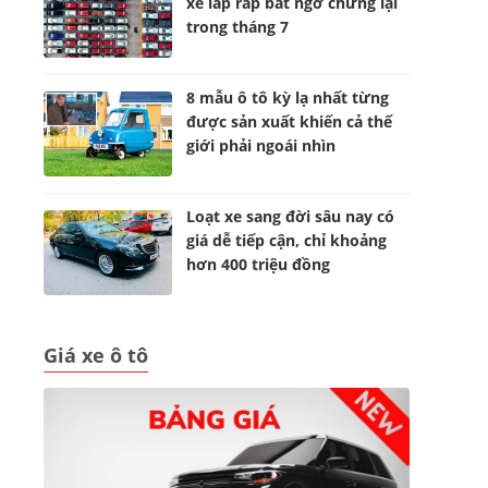
xe lắp ráp bất ngờ chững lại
trong tháng 7
8 mẫu ô tô kỳ lạ nhất từng
được sản xuất khiến cả thế
giới phải ngoái nhìn
Loạt xe sang đời sâu nay có
giá dễ tiếp cận, chỉ khoảng
hơn 400 triệu đồng
Giá xe ô tô