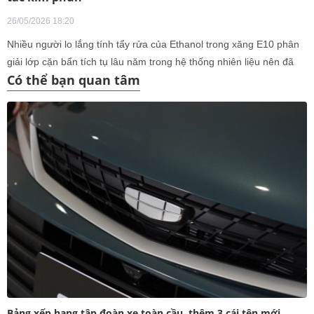
26/05/2026 18:20
Nhiều người lo lắng tính tẩy rửa của Ethanol trong xăng E10 phân
giải lớp cặn bẩn tích tụ lâu năm trong hệ thống nhiên liệu nên đã
Có thể bạn quan tâm
chủ động đi làm sạch, vệ sinh để phòng ngừa sự cố.
Bảng xếp hạng tập đoàn xe toàn cầu, thêm 3 cái tên mới