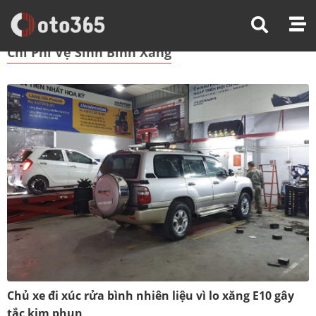
Trang Chủ
Chi Phí Vệ Sinh Bình Xăng
Chi Phí Vệ Sinh Bình Xăng
Chủ xe đi xúc rửa bình nhiên liệu vì lo xăng E10 gây
tắc kim phun