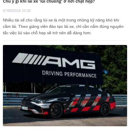
Chú ý gì khi lái xe 'lùi chuồng' ở nơi chật hẹp?
07/08/2026 10:30
Nhiều tài xế cho rằng lùi xe là một trong những kỹ năng khó khi
cầm lái. Theo giảng viên đào tạo lái xe, chỉ cần nắm đúng nguyên
tắc việc lùi vào chỗ hẹp sẽ trở nên dễ dàng hơn.