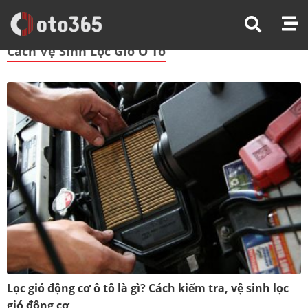
Trang Chủ
Cách Vệ Sinh Lọc Gió Ô Tô
Cách Vệ Sinh Lọc Gió Ô Tô
Lọc gió động cơ ô tô là gì? Cách kiểm tra, vệ sinh lọc
gió động cơ