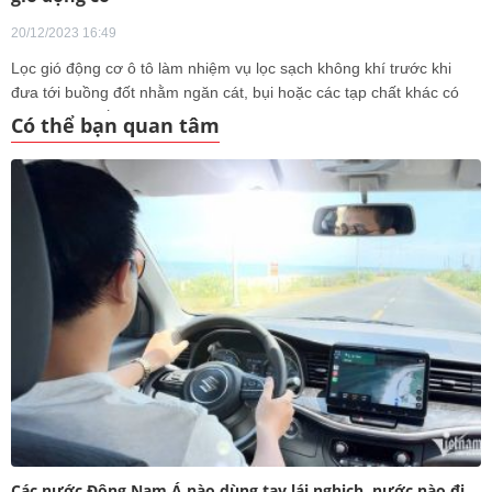
20/12/2023 16:49
Lọc gió động cơ ô tô làm nhiệm vụ lọc sạch không khí trước khi
đưa tới buồng đốt nhằm ngăn cát, bụi hoặc các tạp chất khác có
ảnh hưởng đến quá trình vận hành
Có thể bạn quan tâm
Các nước Đông Nam Á nào dùng tay lái nghịch, nước nào đi