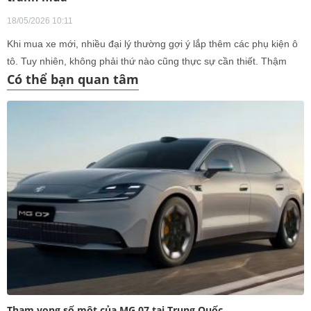
18/05/2026 10:11
Khi mua xe mới, nhiều đại lý thường gợi ý lắp thêm các phụ kiện ô
tô. Tuy nhiên, không phải thứ nào cũng thực sự cần thiết. Thậm
Có thể bạn quan tâm
chí, có những món vừa tốn tiền, vừa tiềm ẩn rủi ro.
Tham vọng số một của MG 07 tại Trung Quốc