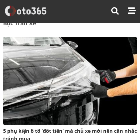
Trang Chủ
Bọc Trần Xe
Bọc Trần Xe
5 phụ kiện ô tô 'đốt tiền' mà chủ xe mới nên cân nhắc
tránh mua