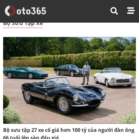
Trang Chủ
Bộ Sưu Tập Xe
Bộ Sưu Tập Xe
Bộ sưu tập 27 xe cổ giá hơn 100 tỷ của người đàn ông
66 tuổi lên sàn đấu giá