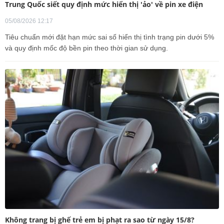
Trung Quốc siết quy định mức hiển thị 'ảo' về pin xe điện
05/08/2026 12:17
Tiêu chuẩn mới đặt hạn mức sai số hiển thị tình trạng pin dưới 5%
và quy định mốc độ bền pin theo thời gian sử dụng.
Không trang bị ghế trẻ em bị phạt ra sao từ ngày 15/8?