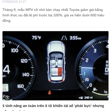
07/08/2026 15:47
Tháng 8, mẫu MPV cỡ nhỏ bán chạy nhất Toyota giảm giá bằng
hình thức ưu đãi lệ phí trước bạ 100%, giá xe hiện dưới 600 triệu
đồng.
5 tính năng an toàn trên ô tô khiến tài xế 'phát bực' nhưng