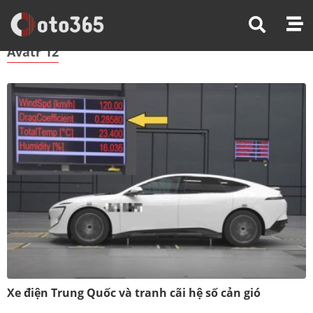
Trang Chủ
Avatr 12
Avatr 12
Xe điện Trung Quốc và tranh cãi hệ số cản gió