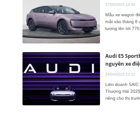
27/05/2025 14:50
Mẫu xe wagon điện
mắt vào tháng 8 
tượng lên tới 77
phân khúc xe điệ
Audi E5 Sport
nguyên xe điệ
24/04/2025 13:12
Liên doanh SAIC 
Thượng Hải 2025.
riêng cho thị tr