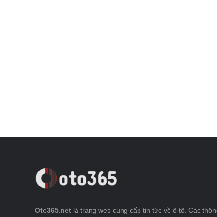
Oto365.net
là trang web cung cấp tin tức về ô tô. Các thông