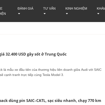
XE
ĐÁNH GIÁ
TƯ VẤN
KINH NGHIỆM
KHÁ
ĐIỆN
giá 32.400 USD gây sốt ở Trung Quốc
k là mẫu xe đầu tiên của thương hiệu liên doanh giữa Audi với SAIC
ẽ cạnh tranh trực tiếp cùng Tesla Model 3.
back dùng pin SAIC–CATL, sạc siêu nhanh, chạy 770 km