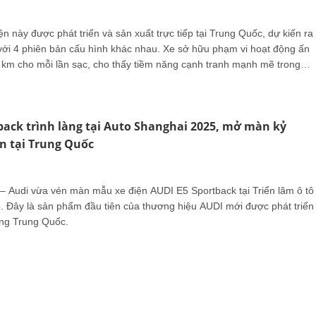
 này được phát triển và sản xuất trực tiếp tại Trung Quốc, dự kiến ra
với 4 phiên bản cấu hình khác nhau. Xe sở hữu phạm vi hoạt động ấn
0 km cho mỗi lần sạc, cho thấy tiềm năng cạnh tranh mạnh mẽ trong
n cao cấp.
back trình làng tại Auto Shanghai 2025, mở màn kỷ
n tại Trung Quốc
– Audi vừa vén màn mẫu xe điện AUDI E5 Sportback tại Triển lãm ô tô
 Đây là sản phẩm đầu tiên của thương hiệu AUDI mới được phát triển
ường Trung Quốc.