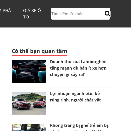
M PHÁ
GIÁ XE Ô
TÔ
Có thể bạn quan tâm
Doanh thu của Lamborghini
tăng mạnh dù bán ít xe hơn,
chuyện gì xảy ra?
Lợi nhuận ngành ôtô: kẻ
rủng rỉnh, người chật vật
Không trang bị ghế trẻ em bị