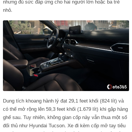
nhưng đủ sức đáp ứng cho hai người lớn hoặc ba trẻ
nhỏ.
Dung tích khoang hành lý đạt 29,1 feet khối (824 lít) và
có thể mở rộng lên 59,3 feet khối (1.679 lít) khi gập hàng
ghế sau. Tuy nhiên, không gian cốp này vẫn thua một số
đối thủ như Hyundai Tucson. Xe đi kèm cốp mở tay tiêu