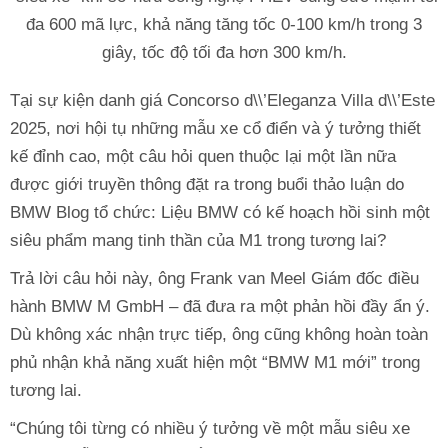
đa 600 mã lực, khả năng tăng tốc 0-100 km/h trong 3
giây, tốc độ tối đa hơn 300 km/h.
Tại sự kiện danh giá Concorso d\\’Eleganza Villa d\\’Este
2025, nơi hội tụ những mẫu xe cổ điển và ý tưởng thiết
kế đỉnh cao, một câu hỏi quen thuộc lại một lần nữa
được giới truyền thông đặt ra trong buổi thảo luận do
BMW Blog tổ chức: Liệu BMW có kế hoạch hồi sinh một
siêu phẩm mang tinh thần của M1 trong tương lai?
Trả lời câu hỏi này, ông Frank van Meel Giám đốc điều
hành BMW M GmbH – đã đưa ra một phản hồi đầy ẩn ý.
Dù không xác nhận trực tiếp, ông cũng không hoàn toàn
phủ nhận khả năng xuất hiện một “BMW M1 mới” trong
tương lai.
“Chúng tôi từng có nhiều ý tưởng về một mẫu siêu xe