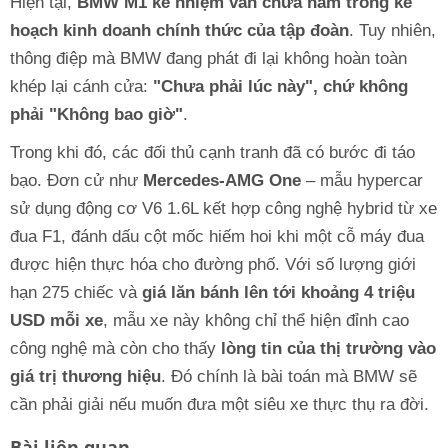
Hiện tại,
BMW M1 kế nhiệm vẫn chưa nằm trong kế
hoạch kinh doanh chính thức của tập đoàn
. Tuy nhiên,
thông điệp mà BMW đang phát đi lại không hoàn toàn
khép lại cánh cửa:
"Chưa phải lúc này", chứ không
phải "Không bao giờ"
.
Trong khi đó, các đối thủ cạnh tranh đã có bước đi táo
bạo. Đơn cử như
Mercedes-AMG One
– mẫu hypercar
sử dụng động cơ V6 1.6L kết hợp công nghệ hybrid từ xe
đua F1, đánh dấu cột mốc hiếm hoi khi một cỗ máy đua
được hiện thực hóa cho đường phố. Với số lượng giới
hạn 275 chiếc và
giá lăn bánh lên tới khoảng 4 triệu
USD mỗi xe
, mẫu xe này không chỉ thể hiện đỉnh cao
công nghệ mà còn cho thấy
lòng tin của thị trường vào
giá trị thương hiệu
. Đó chính là bài toán mà BMW sẽ
cần phải giải nếu muốn đưa một siêu xe thực thụ ra đời.
Bài liên quan