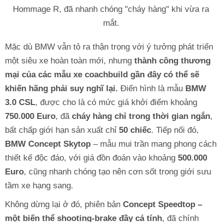
Hommage R, đã nhanh chóng "cháy hàng" khi vừa ra
mắt.
Mặc dù BMW vẫn tỏ ra thận trọng với ý tưởng phát triển
một siêu xe hoàn toàn mới, nhưng
thành công thương
mại của các mẫu xe coachbuild gần đây có thể sẽ
khiến hãng phải suy nghĩ lại.
Điển hình là mẫu
BMW
3.0 CSL
, được cho là có mức giá khởi điểm khoảng
750.000 Euro
, đã
cháy hàng chỉ trong thời gian ngắn
,
bất chấp giới hạn sản xuất chỉ
50 chiếc
. Tiếp nối đó,
BMW Concept Skytop
– mẫu mui trần mang phong cách
thiết kế độc đáo, với giá đồn đoán vào khoảng
500.000
Euro
, cũng nhanh chóng tạo nên cơn sốt trong giới sưu
tầm xe hạng sang.
Không dừng lại ở đó, phiên bản
Concept Speedtop –
một biến thể shooting-brake đầy cá tính
, đã chính