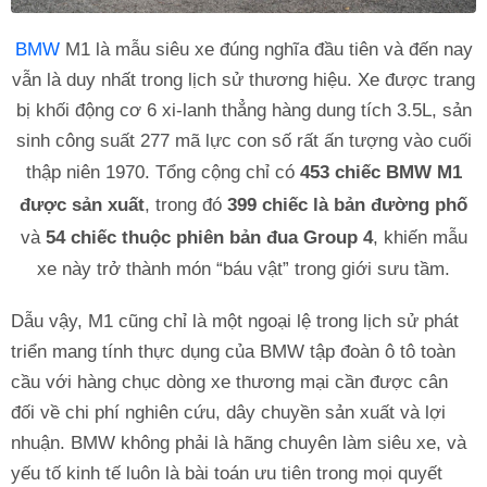
BMW
M1 là mẫu siêu xe đúng nghĩa đầu tiên và đến nay
vẫn là duy nhất trong lịch sử thương hiệu. Xe được trang
bị khối động cơ 6 xi-lanh thẳng hàng dung tích 3.5L, sản
sinh công suất 277 mã lực con số rất ấn tượng vào cuối
thập niên 1970. Tổng cộng chỉ có
453 chiếc BMW M1
được sản xuất
, trong đó
399 chiếc là bản đường phố
và
54 chiếc thuộc phiên bản đua Group 4
, khiến mẫu
xe này trở thành món “báu vật” trong giới sưu tầm.
Dẫu vậy, M1 cũng chỉ là một ngoại lệ trong lịch sử phát
triển mang tính thực dụng của BMW tập đoàn ô tô toàn
cầu với hàng chục dòng xe thương mại cần được cân
đối về chi phí nghiên cứu, dây chuyền sản xuất và lợi
nhuận. BMW không phải là hãng chuyên làm siêu xe, và
yếu tố kinh tế luôn là bài toán ưu tiên trong mọi quyết