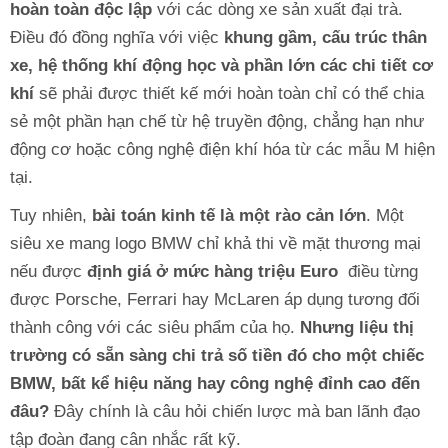
hoàn toàn độc lập
với các dòng xe sản xuất đại trà.
Điều đó đồng nghĩa với việc
khung gầm, cấu trúc thân
xe, hệ thống khí động học và phần lớn các chi tiết cơ
khí
sẽ phải được thiết kế mới hoàn toàn chỉ có thể chia
sẻ một phần hạn chế từ hệ truyền động, chẳng hạn như
động cơ hoặc công nghệ điện khí hóa từ các mẫu M hiện
tại.
Tuy nhiên,
bài toán kinh tế là một rào cản lớn
. Một
siêu xe mang logo BMW chỉ khả thi về mặt thương mại
nếu được
định giá ở mức hàng triệu Euro
điều từng
được Porsche, Ferrari hay McLaren áp dụng tương đối
thành công với các siêu phẩm của họ.
Nhưng liệu thị
trường có sẵn sàng chi trả số tiền đó cho một chiếc
BMW, bất kể hiệu năng hay công nghệ đỉnh cao đến
đâu?
Đây chính là câu hỏi chiến lược mà ban lãnh đạo
tập đoàn đang cân nhắc rất kỹ.