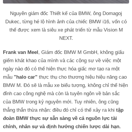
Nguyên giám đốc Thiết kế của BMW, ông Domagoj
Dukec, từng hé lộ hình ảnh của chiếc BMW i16, vốn có
thể được xem là siêu xe phát triển từ mẫu Vision M
NEXT.
Frank van Meel
, Giám đốc BMW M GmbH, không giấu
giếm khát khao của mình và các cộng sự về việc một
ngày nào đó có thể hiện thực hóa giấc mơ tạo ra một
mẫu
"halo car"
thực thụ cho thương hiệu hiệu năng cao
BMW M. Đó sẽ là mẫu xe biểu tượng, không chỉ thể hiện
đỉnh cao công nghệ mà còn là tuyên ngôn về bản sắc
của BMW trong kỷ nguyên mới. Tuy nhiên, ông cũng
thẳng thắn thừa nhận: điều đó chỉ có thể xảy ra khi
tập
đoàn BMW thực sự sẵn sàng về cả nguồn lực tài
chính, nhân sự và định hướng chiến lược dài hạn.