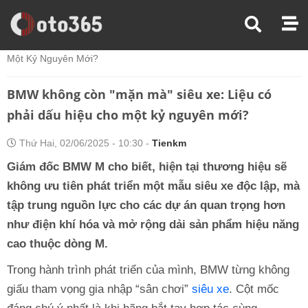
Trang Chủ
Tin Xe
BMW Không Còn "mặn Mà" Siêu Xe: Liệu Có Phải Dấu Hiệu Cho
Một Kỷ Nguyên Mới?
BMW không còn "mặn mà" siêu xe: Liệu có
phải dấu hiệu cho một kỷ nguyên mới?
Thứ Hai, 02/06/2025 - 10:30 -
Tienkm
Giám đốc BMW M cho biết, hiện tại thương hiệu sẽ
không ưu tiên phát triển một mẫu siêu xe độc lập, mà
tập trung nguồn lực cho các dự án quan trọng hơn
như điện khí hóa và mở rộng dải sản phẩm hiệu năng
cao thuộc dòng M.
Trong hành trình phát triển của mình, BMW từng không
giấu tham vọng gia nhập “sân chơi”
siêu xe
. Cột mốc