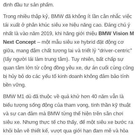
định đầu tư sản phẩm.
Trong nhiều thập kỷ, BMW đã không ít lần cân nhắc việc
tái xuất ở phân khúc siêu xe hiệu năng cao. Đáng chú ý
nhất là vào năm 2019, khi hãng giới thiệu
BMW Vision M
Next Concept
– một mẫu siêu xe hybrid đặt động cơ
giữa, mang đậm chất tương lai và triết lý “driver-centric”
(lấy người lái làm trung tâm). Tuy nhiên, bất chấp sự
quan tâm lớn từ cộng đồng yêu xe, dự án cuối cùng cũng
bị hủy bỏ do các yếu tố kinh doanh không đảm bảo tính
bền vững.
BMW M1 dù đã thuộc về quá khứ hơn 40 năm vẫn là
biểu tượng sống động của tham vọng, tinh thần kỹ thuật
và sự can đảm mà BMW từng thể hiện trên sân chơi
siêu xe. Nhưng thực tế cho thấy, để một siêu xe bước ra
khỏi bản vẽ thiết kế, vượt qua giới hạn đam mê và hòa