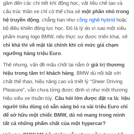
gầm đến các chi tiết khí động học, vật liệu chế tạo và
cấu trúc thân xe chỉ có thể chia sẻ
một phần nhỏ trong
hệ truyền động
, chẳng hạn như
công nghệ hybrid
hoặc
bộ điều khiển động lực học. Đó là lý do vì sao một siêu
phẩm mang logo BMW, nếu thực sự được triển khai, sẽ
chỉ khả thi về mặt tài chính khi có mức giá chạm
ngưỡng hàng triệu Euro
.
Thế nhưng, vấn đề mấu chốt lại nằm ở
giá trị thương
hiệu trong tâm trí khách hàng
. BMW dù nổi bật với
chất thể thao, hiệu năng cao và triết lý “Sheer Driving
Pleasure”, vẫn chưa từng được định vị như một thương
hiệu siêu xe thuần túy.
Câu hỏi lớn được đặt ra là: liệu
người tiêu dùng có sẵn sàng bỏ ra vài triệu Euro chỉ
để sở hữu một chiếc BMW, dù nó mang trong mình
tất cả những phẩm chất của một hypercar?