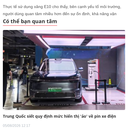
Thực tế sử dụng xăng E10 cho thấy, bên cạnh yếu tố môi trường,
người dùng quan tâm nhiều hơn đến sự ổn định, khả năng vận
Có thể bạn quan tâm
hành và chi phí sử dụng trong dài hạn.
Trung Quốc siết quy định mức hiển thị 'ảo' về pin xe điện
05/08/2026 12:17