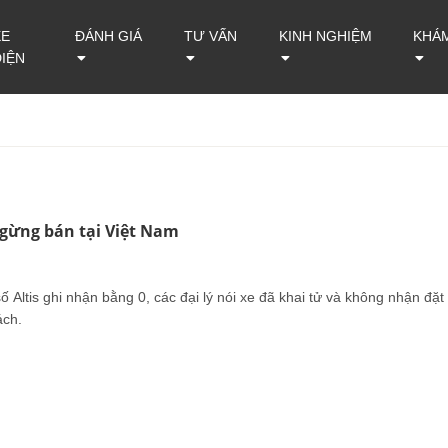
XE
ĐÁNH GIÁ
TƯ VẤN
KINH NGHIỆM
KHÁ
ĐIỆN
ngừng bán tại Việt Nam
 Altis ghi nhận bằng 0, các đại lý nói xe đã khai tử và không nhận đặt
ách.