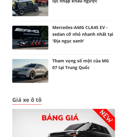
lục nhập khẩu ngược
Mercedes-AMG CLA45 EV -
sedan cỡ nhỏ nhanh nhất tại
'Địa ngục xanh'
Tham vọng số một của MG
07 tại Trung Quốc
Giá xe ô tô