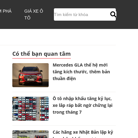
M PHÁ
GIÁ XE Ô
TÔ
Có thể bạn quan tâm
Mercedes GLA thế hệ mới
tăng kích thước, thêm bản
thuần điện
Ô tô nhập khẩu tăng kỷ lục,
xe lắp ráp bất ngờ chững lại
trong tháng 7
Các hãng xe Nhật Bản lập kỷ