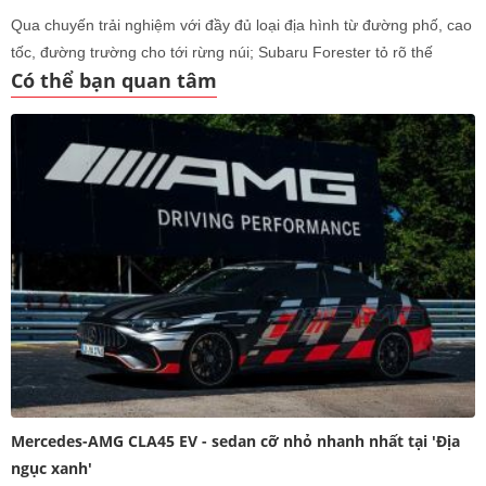
Qua chuyến trải nghiệm với đầy đủ loại địa hình từ đường phố, cao
tốc, đường trường cho tới rừng núi; Subaru Forester tỏ rõ thế
Có thể bạn quan tâm
mạnh của mình: lái hay, rộng rãi, thoải mái và an toàn.
Mercedes-AMG CLA45 EV - sedan cỡ nhỏ nhanh nhất tại 'Địa
ngục xanh'