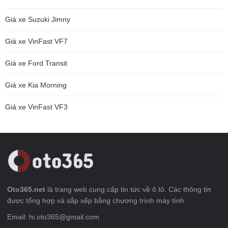
Giá xe Suzuki Jimny
Giá xe VinFast VF7
Giá xe Ford Transit
Giá xe Kia Morning
Giá xe VinFast VF3
Oto365.net
là trang web cung cấp tin tức về ô tô. Các thông tin
được tổng hợp và sắp xếp bằng chương trình máy tính
Email: hi.oto365@gmail.com