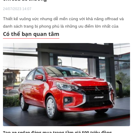
24/07/2023 14:07
Thiết kế vuông vức nhưng dễ mến cùng với khả năng offroad và
danh sách trang bị phong phú là những ưu điểm lớn nhất của
Có thể bạn quan tâm
Suzuki Jimny. Tại Việt Nam, các đại lý đã nhận đặt cọc mẫu xe này
với mức giá khoảng 800 triệu đồng.
Top xe sedan đáng mua trong tầm giá 500 triệu đồng