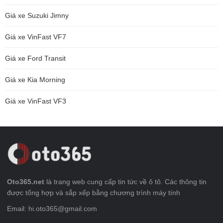
Giá xe Suzuki Jimny
Giá xe VinFast VF7
Giá xe Ford Transit
Giá xe Kia Morning
Giá xe VinFast VF3
Oto365.net
là trang web cung cấp tin tức về ô tô. Các thông tin
được tổng hợp và sắp xếp bằng chương trình máy tính
Email: hi.oto365@gmail.com