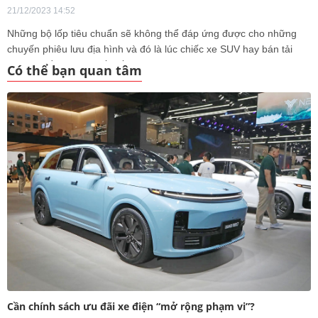
21/12/2023 14:52
Những bộ lốp tiêu chuẩn sẽ không thể đáp ứng được cho những
chuyến phiêu lưu địa hình và đó là lúc chiếc xe SUV hay bán tải
của bạn cần một bộ lốp tốt hơn.
Có thể bạn quan tâm
Cần chính sách ưu đãi xe điện “mở rộng phạm vi”?