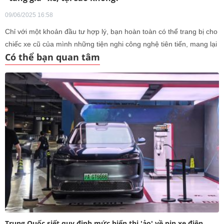
09/06/2025 16:58
Chỉ với một khoản đầu tư hợp lý, bạn hoàn toàn có thể trang bị cho
chiếc xe cũ của mình những tiện nghi công nghệ tiên tiến, mang lại
Có thể bạn quan tâm
trải nghiệm không thua kém gì các mẫu xe đời mới.
Trung Quốc siết quy định mức hiển thị 'ảo' về pin xe điện