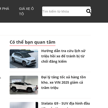
M PHÁ
GIÁ XE Ô
TÔ
Có thể bạn quan tâm
Hướng dẫn tra cứu lịch sử
triệu hồi xe để tránh bị từ
chối đăng kiểm
Đại lý tăng tốc xả hàng tồn
h
kho, xe VIN 2025 giảm cả
e
trăm triệu
Stelato G9 - SUV địa hình đầu