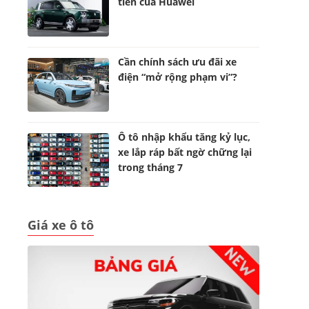
tiên của Huawei
Cần chính sách ưu đãi xe
điện “mở rộng phạm vi”?
Ô tô nhập khẩu tăng kỷ lục,
xe lắp ráp bất ngờ chững lại
trong tháng 7
Giá xe ô tô