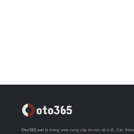
Oto365.net
là trang web cung cấp tin tức về ô tô. Các thông